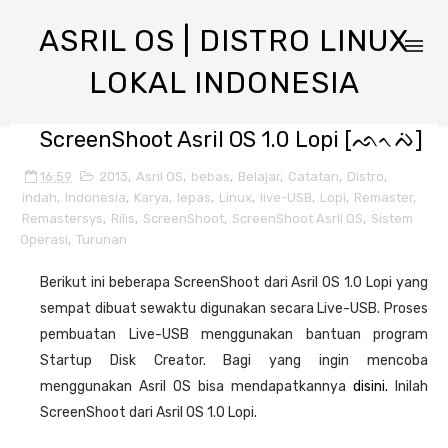
ASRIL OS | DISTRO LINUX
LOKAL INDONESIA
ScreenShoot Asril OS 1.0 Lopi [ᨒᨚᨄᨗ]
16:59
2013
,
Asril OS
,
bebas
,
Belajar
,
Catatan
,
Distro
,
indah
,
Indonesia
,
Karya
,
lepas
,
Linux
,
live-USB
,
Lopi
,
Remaster
,
Remastersys
,
Rilis
,
ScreenShoot
,
ScreenShoot Asril OS
,
Sistem
Operasi
,
Turunan
Berikut ini beberapa ScreenShoot dari Asril OS 1.0 Lopi yang
sempat dibuat sewaktu digunakan secara Live-USB. Proses
pembuatan Live-USB menggunakan bantuan program
Startup Disk Creator. Bagi yang ingin mencoba
menggunakan Asril OS bisa mendapatkannya
disini.
Inilah
ScreenShoot dari Asril OS 1.0 Lopi.