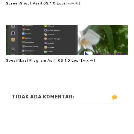
ScreenShoot Asril OS 1.0 Lopi [ᨒᨚᨄᨗ]
Spesifikasi Program Asril OS 1.0 Lopi [ᨒᨚᨄᨗ]
TIDAK ADA KOMENTAR: