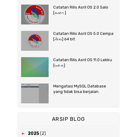
Catatan Rilis Asril OS 2.0 Salo
[ᨔᨒᨚ]
Catatan Rilis Asril OS 5.0 Cempa
[ᨌᨛᨇ] 64 bit
Catatan Rilis Asril OS 11.0 Lekku
[ᨒᨙᨀᨘ]
Mengatasi MySQL Database
yang tidak bisa berjalan.
ARSIP BLOG
►
2025
(2)