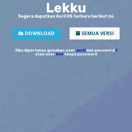
Lekku
Segera dapatkan Asril OS terbaru berikut ini.
DOWNLOAD
SEMUA VERSI
Jika diperlukan gunakan user
asril
dan password
1
atau user
live
tanpa password