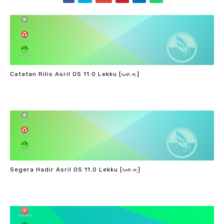
Catatan Rilis Asril OS 11.0 Lekku [ᨒᨙᨀᨘ]
Segera Hadir Asril OS 11.0 Lekku [ᨒᨙᨀᨘ]