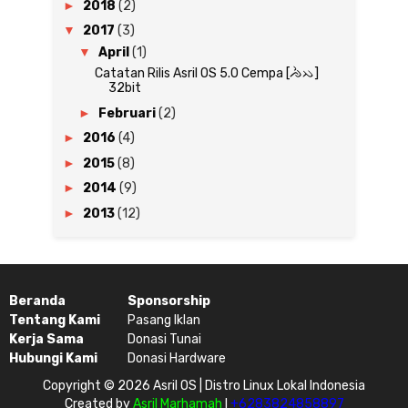
►
2018
(2)
▼
2017
(3)
▼
April
(1)
Catatan Rilis Asril OS 5.0 Cempa [ᨌᨛᨇ]
32bit
►
Februari
(2)
►
2016
(4)
►
2015
(8)
►
2014
(9)
►
2013
(12)
Beranda
Sponsorship
Tentang Kami
Pasang Iklan
Kerja Sama
Donasi Tunai
Hubungi Kami
Donasi Hardware
Copyright ©
2026 Asril OS | Distro Linux Lokal Indonesia
Created by
Asril Marhamah
I
+6283824858897