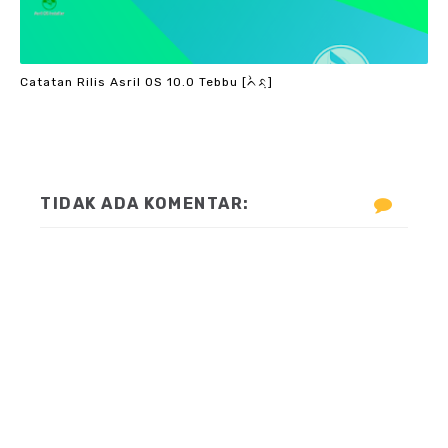
Catatan Rilis Asril OS 10.0 Tebbu [ᨈᨛᨅᨘ]
TIDAK ADA KOMENTAR: