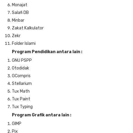
Monajat
Salafi DB
Minbar
Zakat Kalkulator
Zekr
Folder Islami
Program Pendidikan antara lain :
GNU PSPP
Otodidak
GCompris
Stellarium
Tux Math
Tux Paint
Tux Typing
Program Grafik antara lain :
GIMP
Pix