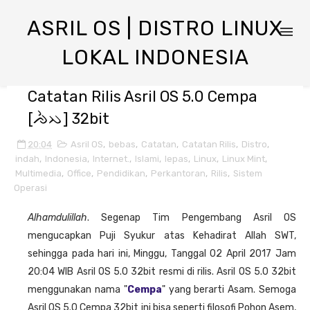
ASRIL OS | DISTRO LINUX
LOKAL INDONESIA
Catatan Rilis Asril OS 5.0 Cempa
[ᨌᨛᨇ] 32bit
20:04
Asril OS
,
bebas
,
Catatan
,
Catatan Rilis
,
Distro
,
indah
,
Indonesia
,
Internet.
,
Islami
,
lepas
,
Linux
,
Linux Mint
,
Multimedia
,
Office
,
Pendidikan
,
Perkantoran
,
Rilis
,
Sistem
Operasi
Alhamdulillah
. Segenap Tim Pengembang Asril OS
mengucapkan Puji Syukur atas Kehadirat Allah SWT,
sehingga pada hari ini, Minggu, Tanggal 02 April 2017 Jam
20:04 WIB Asril OS 5.0 32bit resmi di rilis. Asril OS 5.0 32bit
menggunakan nama "
Cempa
" yang berarti Asam. Semoga
Asril OS 5.0 Cempa 32bit ini bisa seperti filosofi Pohon Asem,