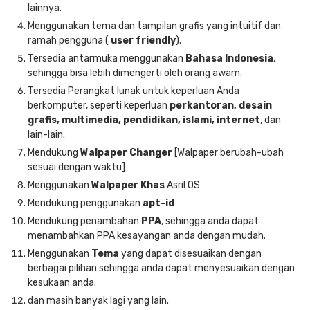
lainnya.
Menggunakan tema dan tampilan grafis yang intuitif dan
ramah pengguna (
user friendly
).
Tersedia antarmuka menggunakan
Bahasa Indonesia
,
sehingga bisa lebih dimengerti oleh orang awam.
Tersedia Perangkat lunak untuk keperluan Anda
berkomputer, seperti keperluan
perkantoran, desain
grafis, multimedia, pendidikan, islami, internet
, dan
lain-lain.
Mendukung
Walpaper Changer
[Walpaper berubah-ubah
sesuai dengan waktu]
Menggunakan
Walpaper Khas
Asril OS
Mendukung penggunakan
apt-id
Mendukung penambahan
PPA
, sehingga anda dapat
menambahkan PPA kesayangan anda dengan mudah.
Menggunakan
Tema
yang dapat disesuaikan dengan
berbagai pilihan sehingga anda dapat menyesuaikan dengan
kesukaan anda.
dan masih banyak lagi yang lain.