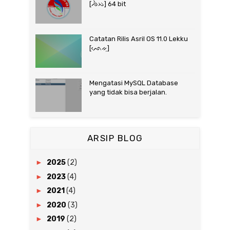
[ᨌᨛᨇ] 64 bit
Catatan Rilis Asril OS 11.0 Lekku
[ᨒᨙᨀᨘ]
Mengatasi MySQL Database
yang tidak bisa berjalan.
ARSIP BLOG
►
2025
(2)
►
2023
(4)
►
2021
(4)
►
2020
(3)
►
2019
(2)