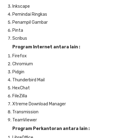
Inkscape
Pemindai Ringkas
Penampil Gambar
Pinta
Scribus
Program Internet antara lain :
Firefox
Chromium
Pidgin
Thunderbird Mail
HexChat
FileZilla
Xtreme Download Manager
Transmission
TeamViewer
Program Perkantoran antara lain :
LibreOffice