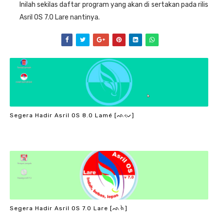
Inilah sekilas daftar program yang akan di sertakan pada rilis
Asril OS 7.0 Lare nantinya.
Segera Hadir Asril OS 8.0 Lamé [ᨒᨆᨙ]
Segera Hadir Asril OS 7.0 Lare [ᨒᨑᨛ]