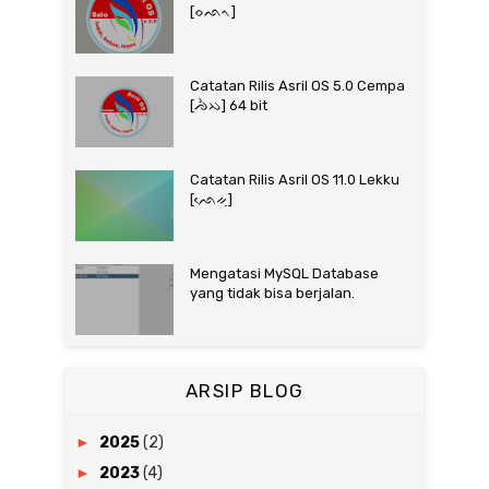
[ᨔᨒᨚ]
Catatan Rilis Asril OS 5.0 Cempa
[ᨌᨛᨇ] 64 bit
Catatan Rilis Asril OS 11.0 Lekku
[ᨒᨙᨀᨘ]
Mengatasi MySQL Database
yang tidak bisa berjalan.
ARSIP BLOG
►
2025
(2)
►
2023
(4)