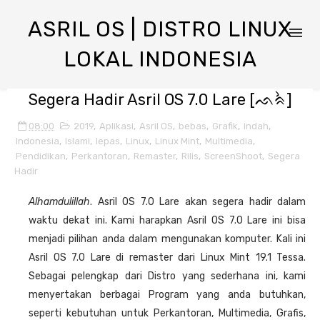
ASRIL OS | DISTRO LINUX
LOKAL INDONESIA
Segera Hadir Asril OS 7.0 Lare [ᨒᨑᨛ]
08:00
2019
,
Aplikasi
,
Asril OS
,
bebas
,
Grafik
,
indah
,
Indonesia
,
Islami
,
lepas
,
Linux
,
Linux Mint
,
Multimedia
,
Pendidikan
,
Perkantoran
,
Remaster
,
Rilis
,
ScreenShoot
,
Segera
Hadir
Alhamdulillah
. Asril OS 7.0 Lare akan segera hadir dalam
waktu dekat ini. Kami harapkan Asril OS 7.0 Lare ini bisa
menjadi pilihan anda dalam mengunakan komputer. Kali ini
Asril OS 7.0 Lare di remaster dari Linux Mint 19.1 Tessa.
Sebagai pelengkap dari Distro yang sederhana ini, kami
menyertakan berbagai Program yang anda butuhkan,
seperti kebutuhan untuk Perkantoran, Multimedia, Grafis,