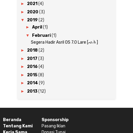
►
2021
(4)
►
2020
(3)
▼
2019
(2)
►
April
(1)
▼
Februari
(1)
Segera Hadir Asril OS 7.0 Lare [ᨒᨑᨛ]
►
2018
(2)
►
2017
(3)
►
2016
(4)
►
2015
(8)
►
2014
(9)
►
2013
(12)
Beranda
Sponsorship
Tentang Kami
Pasang Iklan
Kerja Sama
Donasi Tunai